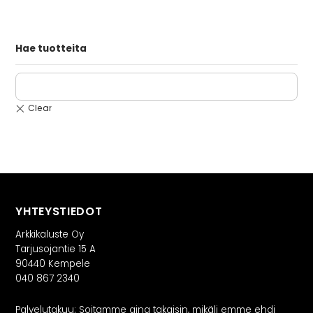
Hae tuotteita
YHTEYSTIEDOT
Arkkikaluste Oy
Tarjusojantie 15 A
90440 Kempele
040 867 2340
Palvelutakuu: Soitamme aina takaisin, mikäli emme ehdi