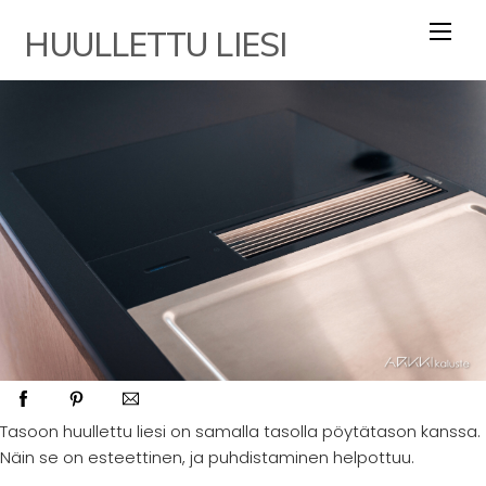
Skip
HUULLETTU LIESI
to
content
Tasoon huullettu liesi on samalla tasolla pöytätason kanssa.
Näin se on esteettinen, ja puhdistaminen helpottuu.