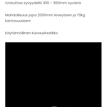
toteuttaa syvyydellä 300 – 650mm syvänä.
Mahdollisuus jopa 2000mm leveyteen ja 70kg
kantavuuteen!
Käytännöllinen kuivauslaatikko