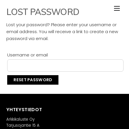
Skip
LOST PASSWORD
to
content
Lost your password? Please enter your username or
email address. You will receive a link to create a new
password via email.
Username or email
RESET PASSWORD
YHTEYSTIEDOT
Arkkikaluste Oy
Tarjusojantie 15 A