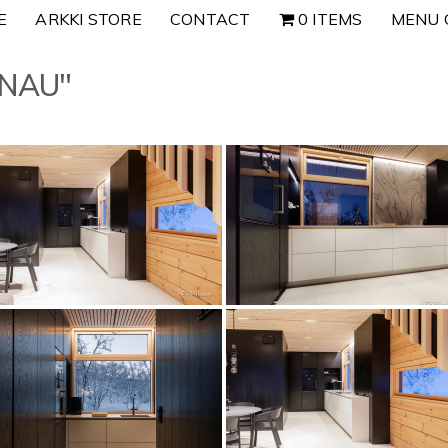
E
ARKKI STORE
CONTACT
0 ITEMS
MENU 
ENAU"