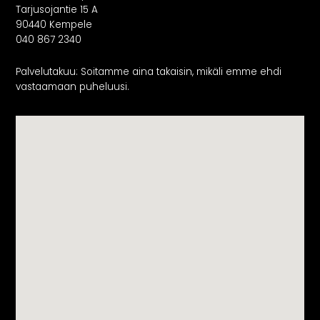
Tarjusojantie 15 A
90440 Kempele
040 867 2340
Palvelutakuu: Soitamme aina takaisin, mikäli emme ehdi
vastaamaan puheluusi.