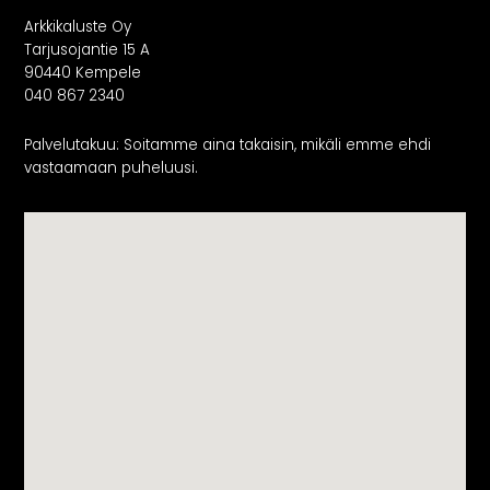
Arkkikaluste Oy
Tarjusojantie 15 A
90440 Kempele
040 867 2340
Palvelutakuu: Soitamme aina takaisin, mikäli emme ehdi
vastaamaan puheluusi.