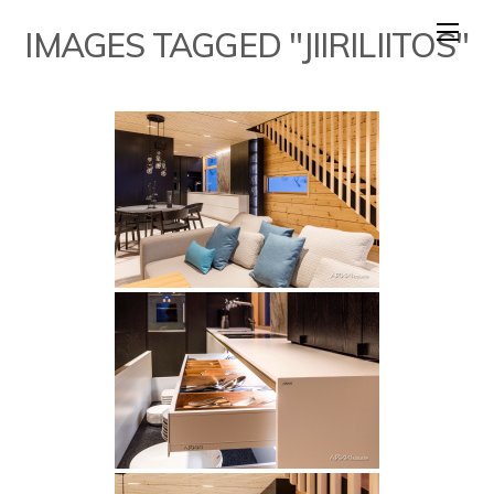
Skip
IMAGES TAGGED "JIIRILIITOS"
to
content