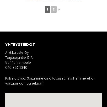
1
2
►
YHTEYSTIEDOT
Arkkikaluste Oy
Tarjusojantie 15 A
90440 Kempele
040 867 2340
Palvelutakuu: Soitamme aina takaisin, mikäli emme ehdi
vastaamaan puheluusi.