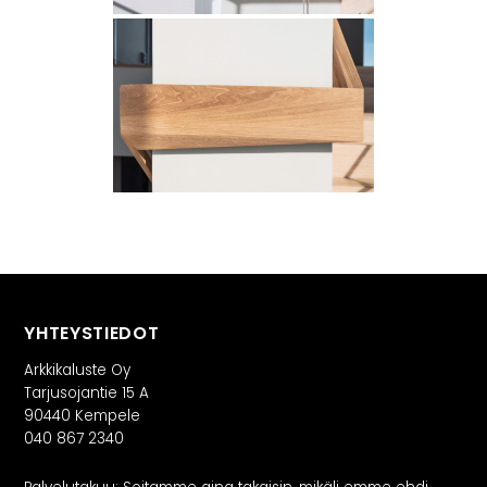
YHTEYSTIEDOT
Arkkikaluste Oy
Tarjusojantie 15 A
90440 Kempele
040 867 2340