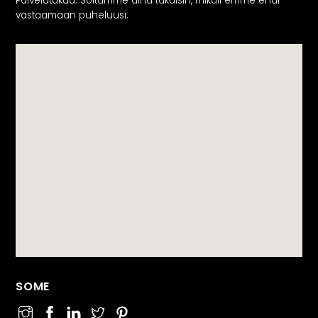
Palvelutakuu: Soitamme aina takaisin, mikäli emme ehdi
vastaamaan puheluusi.
SOME