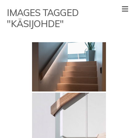
Skip
IMAGES TAGGED
to
content
"KÄSIJOHDE"