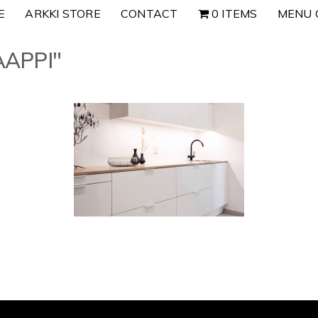
E
ARKKI STORE
CONTACT
0 ITEMS
MENU 
AAPPI"