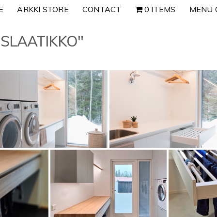
E
ARKKI STORE
CONTACT
0 ITEMS
MENU 
USLAATIKKO"