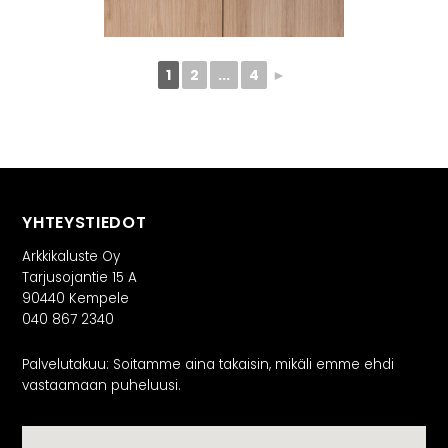
1
2
...
4
►
YHTEYSTIEDOT
Arkkikaluste Oy
Tarjusojantie 15 A
90440 Kempele
040 867 2340
Palvelutakuu: Soitamme aina takaisin, mikäli emme ehdi
vastaamaan puheluusi.