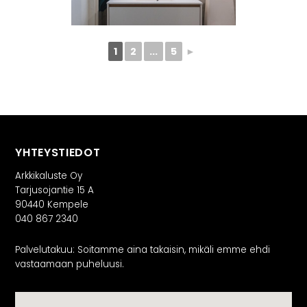
1
2
...
5
►
YHTEYSTIEDOT
Arkkikaluste Oy
Tarjusojantie 15 A
90440 Kempele
040 867 2340
Palvelutakuu: Soitamme aina takaisin, mikäli emme ehdi
vastaamaan puheluusi.