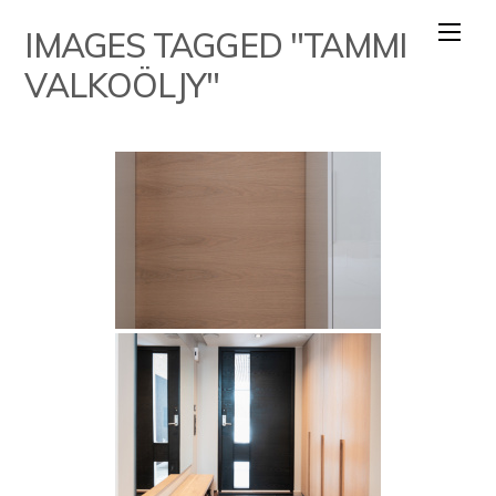
Skip
IMAGES TAGGED "TAMMI
to
content
VALKOÖLJY"