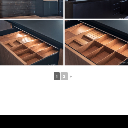
1
2
►