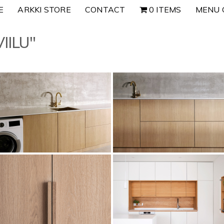
E
ARKKI STORE
CONTACT
0 ITEMS
MENU 
IILU"