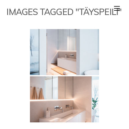
Skip
IMAGES TAGGED "TÄYSPEILI"
to
content