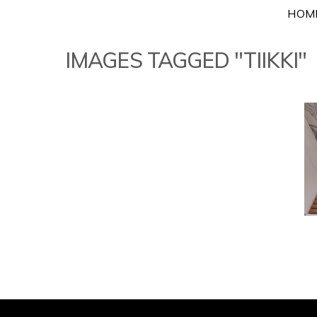
Skip
HOM
to
content
IMAGES TAGGED "TIIKKI"