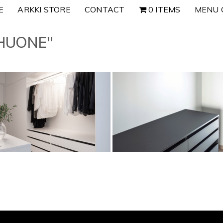
E
ARKKI STORE
CONTACT
0 ITEMS
MENU 
HUONE"