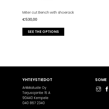
Miter cut Bench with shoerack
€
530,00
SEE THE OPTIONS
YHTEYSTIEDOT
SOME
Arkkikaluste Oy
Tarjusojantie 15 A
90440 Kempele
040 867 2340