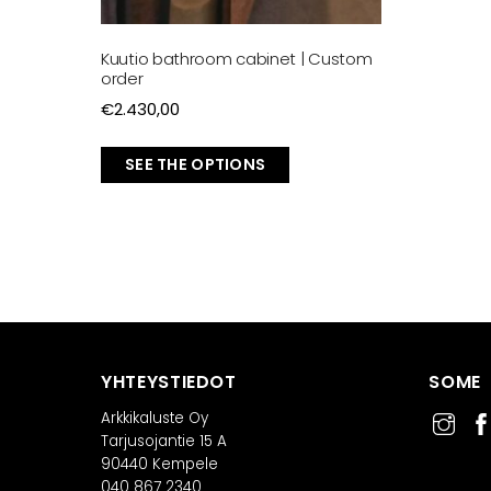
Kuutio bathroom cabinet | Custom
order
€
2.430,00
SEE THE OPTIONS
YHTEYSTIEDOT
SOME
Arkkikaluste Oy
Tarjusojantie 15 A
90440 Kempele
040 867 2340