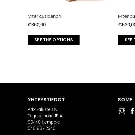
Miter cut bench
Miter c
€
360,00
€
530,0
SEE THE OPTIONS
SEE
YHTEYSTIEDOT
SOME
Arkkikaluste Oy
Tarjusojantie 15 A
90440 Kempele
040 867 2340