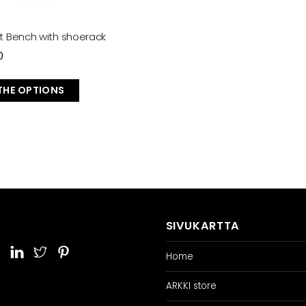
ut Bench with shoerack
0
 THE OPTIONS
SIVUKARTTA
Home
ARKKI store