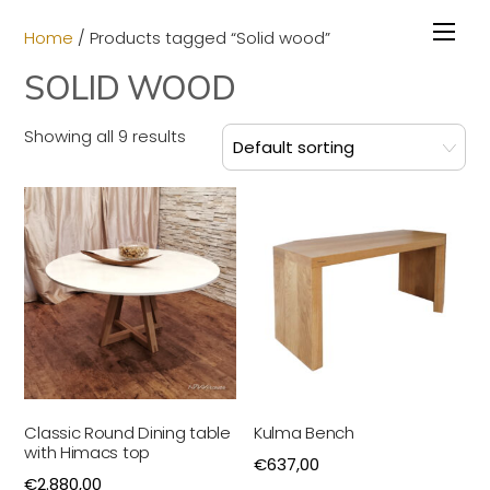
Skip
to
Home
/ Products tagged “Solid wood”
content
SOLID WOOD
Showing all 9 results
Classic Round Dining table
Kulma Bench
with Himacs top
€
637,00
€
2.880,00