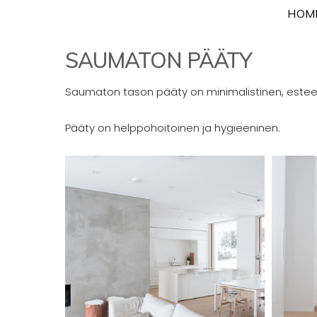
Skip
HOM
to
content
SAUMATON PÄÄTY
Saumaton tason pääty on minimalistinen, esteet
Pääty on helppohoitoinen ja hygieeninen.