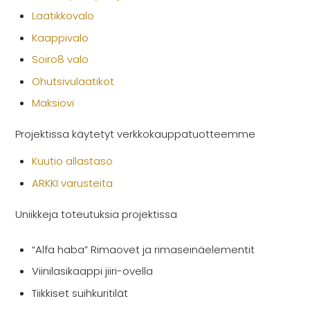
Laatikkovalo
Kaappivalo
Soiro8 valo
Ohutsivulaatikot
Maksiovi
Projektissa käytetyt verkkokauppatuotteemme
Kuutio allastaso
ARKKI varusteita
Uniikkeja toteutuksia projektissa
“Alfa haba” Rimaovet ja rimaseinäelementit
Viinilasikaappi jiiri-ovella
Tiikkiset suihkuritilät