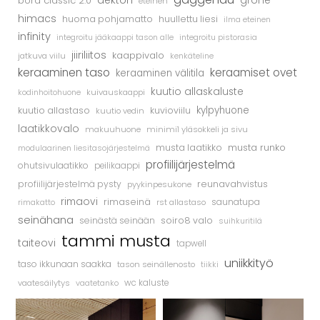
dekton
bora classic 2.0
grohe
eteinen
himacs
huoma pohjamatto
huullettu liesi
ilma eteinen
infinity
integroitu jääkaappi tason alle
integroitu pistorasia
jiiriliitos
kaappivalo
jatkuva viilu
kenkäteline
keraaminen taso
keraamiset ovet
keraaminen välitila
kuutio allaskaluste
kodinhoitohuone
kuivauskaappi
kylpyhuone
kuutio allastaso
kuvioviilu
kuutio vedin
laatikkovalo
makuuhuone
minimi1 yläsokkeli ja sivu
musta runko
musta laatikko
modulaarinen liesitasojärjestelmä
profiilijärjestelmä
ohutsivulaatikko
peilikaappi
profiilijärjestelmä pysty
reunavahvistus
pyykinpesukone
rimaovi
rimaseinä
saunatupa
rimakatto
rst allastaso
seinähana
seinästä seinään
soiro8 valo
suihkuritilä
tammi musta
taiteovi
tapwell
uniikkityö
taso ikkunaan saakka
tason seinällenosto
tiikki
vaatesäilytys
vaatetanko
wc kaluste