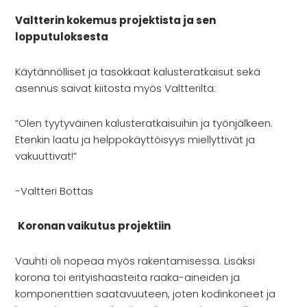
Valtterin kokemus projektista ja sen
lopputuloksesta
Käytännölliset ja tasokkaat kalusteratkaisut sekä
asennus saivat kiitosta myös Valtterilta:
“Olen tyytyväinen kalusteratkaisuihin ja työnjälkeen.
Etenkin laatu ja helppokäyttöisyys miellyttivät ja
vakuuttivat!”
-Valtteri Bottas
Koronan vaikutus projektiin
Vauhti oli nopeaa myös rakentamisessa. Lisäksi
korona toi erityishaasteita raaka-aineiden ja
komponenttien saatavuuteen, joten kodinkoneet ja