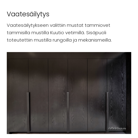
Vaatesäilytys
Vaatesäilytykseen valittiin mustat tammiovet
tammisilla mustilla Kuutio vetimillä. Sisäpuoli
toteutettiin mustilla rungoilla ja mekanismeilla.