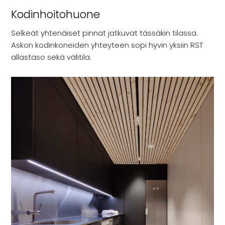
Kodinhoitohuone
Selkeät yhtenäiset pinnat jatkuvat tässäkin tilassa.
Askon kodinkoneiden yhteyteen sopi hyvin yksiin RST
allastaso sekä välitila.