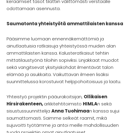
keraamiset tasot tilattiin välittömästi verstaalle
odottamaan asennusta.
Saumatonta yhteistyötä ammattilaisten kanssa
Pääsimme luomaan ennennäkemättömiä ja
ainutlaatuisia ratkaisuja yhteistyössä muiden alan
ammattilaisten kanssa. Kalusteratkaisut tehtiin
mittatilaustyönä tiloihin sopiviksi. Linjakkaat muodot
sekä vangitsevat yksityiskohdat ilmentävät talon
elämää ja asukkaita. Vaikuttavan ilmeen lisäksi
suunnittelussa korostuivat helppohoitoisuus ja laatu.
Yhteistyö projektin pääurakoitsijan,
Ollikaisen
Hirsirakenteen,
arkkitehtitoimisto
HIMLA
n sekä
sisustussuunnittelija
Anna Tuohimaa
n kanssa sujui
saumattomasti. Saimme selkeät raamit, mikä
sujuvoitti työtämme ja antoi meille mahdollisuuden
tuoda projektiin omat ainutlaatuiset