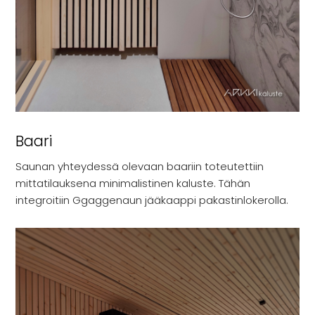
Baari
Saunan yhteydessä olevaan baariin toteutettiin
mittatilauksena minimalistinen kaluste. Tähän
integroitiin Ggaggenaun jääkaappi pakastinlokerolla.