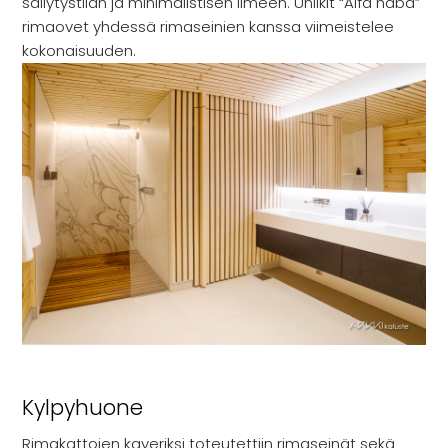
säilytystilan ja minimalistisen ilmeen. Uniikit “Alfa haba”
rimaovet yhdessä rimaseinien kanssa viimeistelee
kokonaisuuden.
Kylpyhuone
Rimakattojen kaveriksi toteutettiin rimaseinät sekä