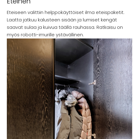
Eteinen
Eteiseen valittiin helppokäyttöiset ilma eteispaketit.
Laatta jatkuu kalusteen sisään ja lumiset kengät
saavat sulaa ja kuivua täällä rauhassa. Ratkaisu on
myös robotti-imurille ystävällinen.