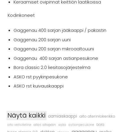
Keraamiset ovipinnat keittiön laatikoissa
Kodinkoneet
Gaggenau 400 sarjan jääkaappi / pakastin
Gaggenau 200 sarjan uuni
Gaggenau 200 sarjan mikroaaltouuni
Gaggenau 400 sarjan astianpesukone
Bora classic 2.0 liesitasojärjestelmä
ASKO rst pyykinpesukone
ASKO rst kuivauskaappi
Näytä kaikki
aamiaiskaappi
aito aterinlokerikko
aito veitsiteline
allas altapäin
asko
astianpesukone
bora
gaggenau